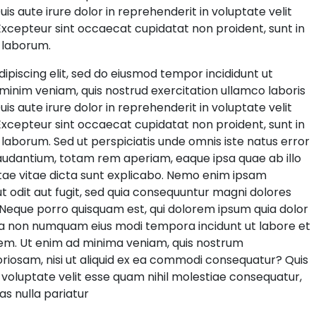
is aute irure dolor in reprehenderit in voluptate velit
. Excepteur sint occaecat cupidatat non proident, sunt in
t laborum.
ipiscing elit, sed do eiusmod tempor incididunt ut
minim veniam, quis nostrud exercitation ullamco laboris
is aute irure dolor in reprehenderit in voluptate velit
. Excepteur sint occaecat cupidatat non proident, sunt in
t laborum. Sed ut perspiciatis unde omnis iste natus error
udantium, totam rem aperiam, eaque ipsa quae ab illo
atae vitae dicta sunt explicabo. Nemo enim ipsam
t odit aut fugit, sed quia consequuntur magni dolores
 Neque porro quisquam est, qui dolorem ipsum quia dolor
 quia non numquam eius modi tempora incidunt ut labore et
m. Ut enim ad minima veniam, quis nostrum
oriosam, nisi ut aliquid ex ea commodi consequatur? Quis
 voluptate velit esse quam nihil molestiae consequatur,
as nulla pariatur