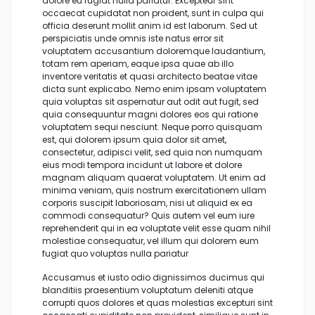
dolore eu fugiat nulla pariatur. Excepteur sint
occaecat cupidatat non proident, sunt in culpa qui
officia deserunt mollit anim id est laborum. Sed ut
perspiciatis unde omnis iste natus error sit
voluptatem accusantium doloremque laudantium,
totam rem aperiam, eaque ipsa quae ab illo
inventore veritatis et quasi architecto beatae vitae
dicta sunt explicabo. Nemo enim ipsam voluptatem
quia voluptas sit aspernatur aut odit aut fugit, sed
quia consequuntur magni dolores eos qui ratione
voluptatem sequi nesciunt. Neque porro quisquam
est, qui dolorem ipsum quia dolor sit amet,
consectetur, adipisci velit, sed quia non numquam
eius modi tempora incidunt ut labore et dolore
magnam aliquam quaerat voluptatem. Ut enim ad
minima veniam, quis nostrum exercitationem ullam
corporis suscipit laboriosam, nisi ut aliquid ex ea
commodi consequatur? Quis autem vel eum iure
reprehenderit qui in ea voluptate velit esse quam nihil
molestiae consequatur, vel illum qui dolorem eum
fugiat quo voluptas nulla pariatur
Accusamus et iusto odio dignissimos ducimus qui
blanditiis praesentium voluptatum deleniti atque
corrupti quos dolores et quas molestias excepturi sint